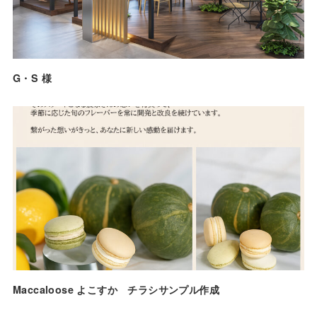
G・S 様
Maccaloose よこすか チラシサンプル作成